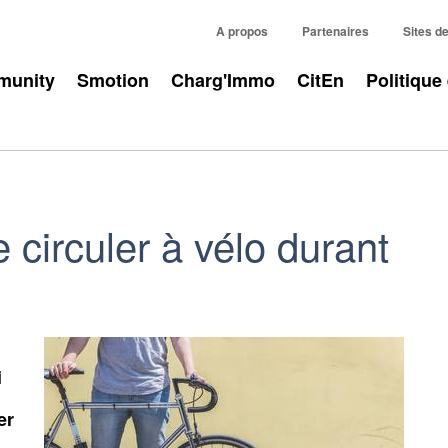
A propos
Partenaires
Sites d
unity
Smotion
Charg'Immo
CitEn
Politique
 circuler à vélo durant
i
er