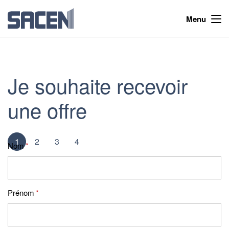
Menu
Je souhaite recevoir
une offre
1
2
3
4
Nom
*
Prénom
*