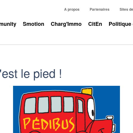
A propos
Partenaires
Sites d
unity
Smotion
Charg'Immo
CitEn
Politique
'est le pied !