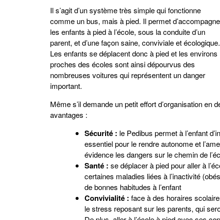
Il s’agit d’un système très simple qui fonctionne
comme un bus, mais à pied. Il permet d’accompagne
les enfants à pied à l’école, sous la conduite d’un
parent, et d’une façon saine, conviviale et écologique.
Les enfants se déplacent donc à pied et les environs
proches des écoles sont ainsi dépourvus des
nombreuses voitures qui représentent un danger
important.
Même s’il demande un petit effort d’organisation en 
avantages :
Sécurité :
le Pedibus permet à l’enfant d’
essentiel pour le rendre autonome et l’amen
évidence les dangers sur le chemin de l’éc
Santé :
se déplacer à pied pour aller à l’é
certaines maladies liées à l’inactivité (ob
de bonnes habitudes à l’enfant
Convivialité :
face à des horaires scolair
le stress reposant sur les parents, qui s
De plus, aller à l’école à pied avec ses co