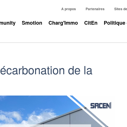
A propos
Partenaires
Sites d
unity
Smotion
Charg'Immo
CitEn
Politique
écarbonation de la