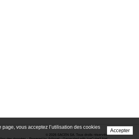
te page, vous acceptez l’utilisation des cookies
Accepter
© 2026 SACEN SA. Tous droits réservés
ction des données
-
Powered by Artionet
-
Generated with IceCube2.Net