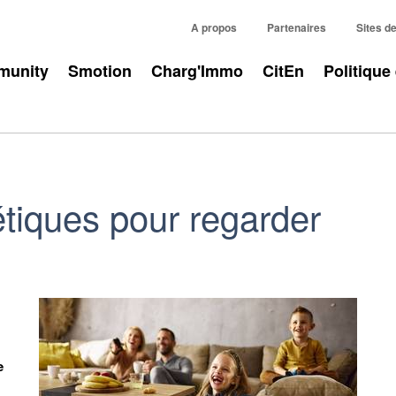
A propos
Partenaires
Sites d
unity
Smotion
Charg'Immo
CitEn
Politique
tiques pour regarder
e