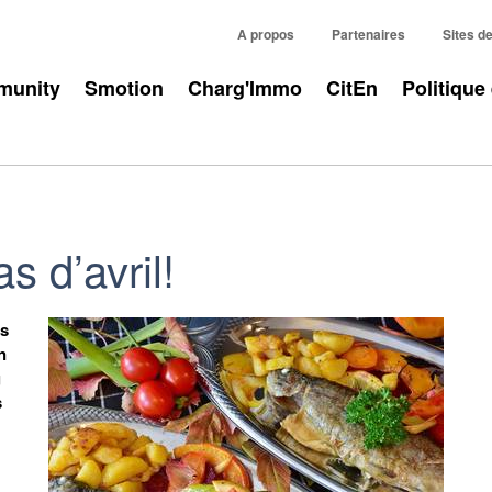
A propos
Partenaires
Sites d
unity
Smotion
Charg'Immo
CitEn
Politique
s d’avril!
es
n
g
s