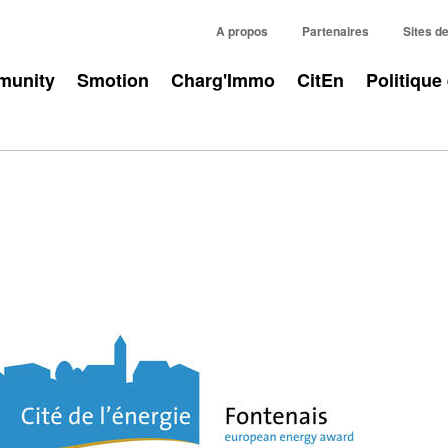
A propos
Partenaires
Sites d
unity
Smotion
Charg'Immo
CitEn
Politique