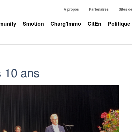
A propos
Partenaires
Sites d
unity
Smotion
Charg'Immo
CitEn
Politique
 10 ans